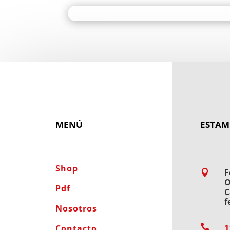
MENÚ
ESTAM
Shop
F

O
Pdf
C
f
Nosotros

1
Contacto