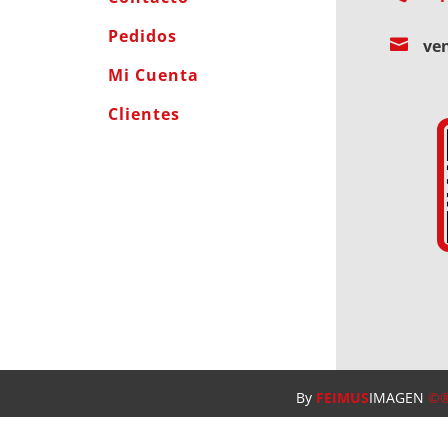
Pedidos

ve
Mi Cuenta
Clientes
By
FEIMUS
IMAGEN
©