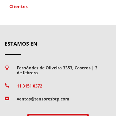
Clientes
ESTAMOS EN
Fernández de Oliveira 3353, Caseros | 3

de febrero

11 3151 0372

ventas@tensoresbtp.com