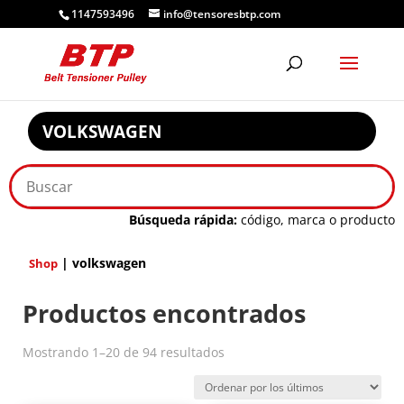
1147593496
info@tensoresbtp.com
VOLKSWAGEN
Búsqueda rápida:
código, marca o producto
| volkswagen
Shop
Productos encontrados
Ordenado
Mostrando 1–20 de 94 resultados
por
los