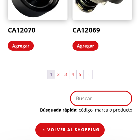
CA12070
CA12069
Agregar
Agregar
1
2
3
4
5
→
Búsqueda rápida:
código, marca o producto
VOLVER AL SHOPPING