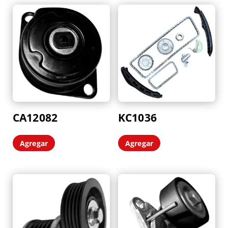
últimos
CA12082
KC1036
Agregar
Agregar