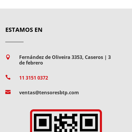
ESTAMOS EN
Fernández de Oliveira 3353, Caseros | 3

de febrero

11 3151 0372

ventas@tensoresbtp.com