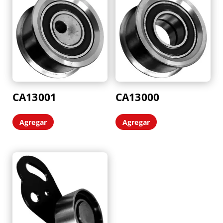
últimos
CA13001
CA13000
Agregar
Agregar