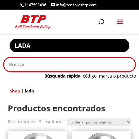
1147593496
info@tensoresbtp.com
LADA
Búsqueda rápida:
código, marca o producto
| lada
Shop
Productos encontrados
Ordenado
Mostrando los 3 resultados
por
los