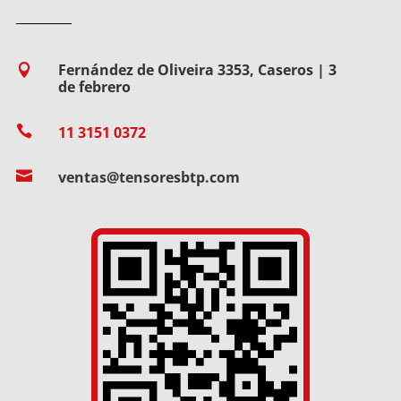
Fernández de Oliveira 3353, Caseros | 3

de febrero

11 3151 0372

ventas@tensoresbtp.com