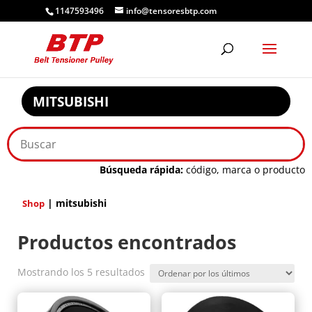
1147593496
info@tensoresbtp.com
MITSUBISHI
Búsqueda rápida:
código, marca o producto
| mitsubishi
Shop
Productos encontrados
Ordenado
Mostrando los 5 resultados
por
los