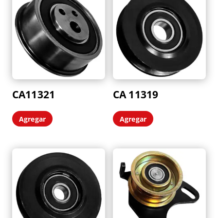
últimos
CA11321
CA 11319
Agregar
Agregar