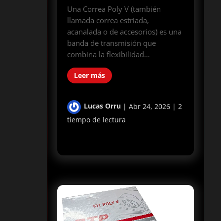
Una Correa Poly V (también
llamada correa estriada,
acanalada o de accesorios) es una
banda de transmisión que
combina la flexibilidad…
Leer más
Lucas Orru
|
Abr 24, 2026
|
2
tiempo de lectura