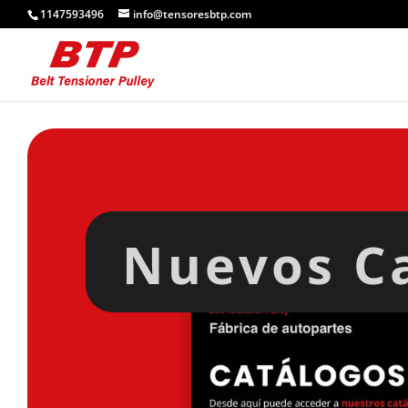
1147593496
info@tensoresbtp.com
Nuevos C