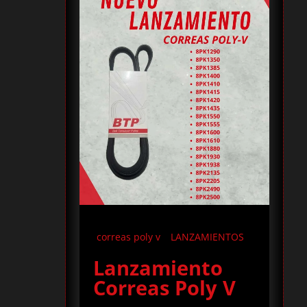
correas poly v
LANZAMIENTOS
Lanzamiento
Correas Poly V