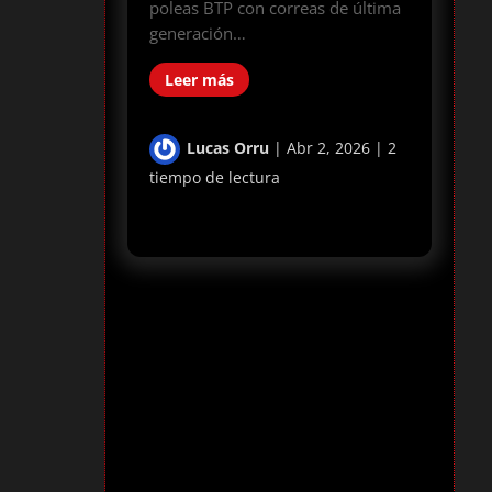
poleas BTP con correas de última
generación…
Leer más
Lucas Orru
|
Abr 2, 2026
|
2
tiempo de lectura