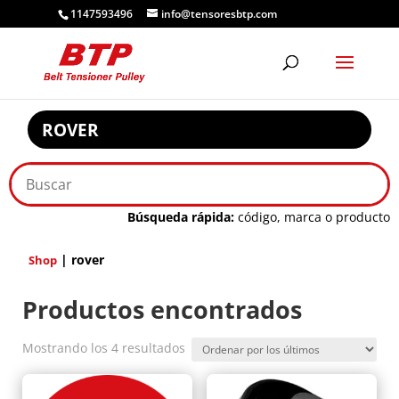
1147593496
info@tensoresbtp.com
ROVER
Búsqueda rápida:
código, marca o producto
| rover
Shop
Productos encontrados
Ordenado
Mostrando los 4 resultados
por
los