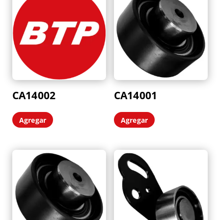
últimos
CA14002
CA14001
Agregar
Agregar