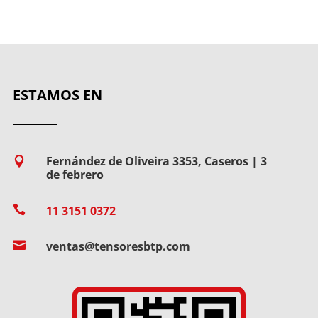
ESTAMOS EN
Fernández de Oliveira 3353, Caseros | 3

de febrero

11 3151 0372

ventas@tensoresbtp.com