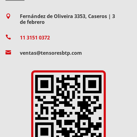
Fernández de Oliveira 3353, Caseros | 3

de febrero

11 3151 0372

ventas@tensoresbtp.com