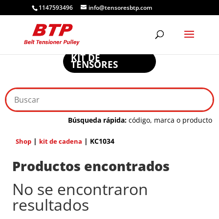
1147593496
info@tensoresbtp.com
KIT DE
TENSORES
Búsqueda rápida:
código, marca o producto
|
| KC1034
Shop
kit de cadena
Productos encontrados
No se encontraron
resultados