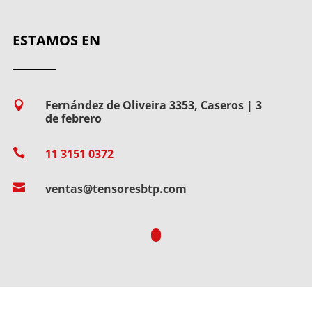
ESTAMOS EN
Fernández de Oliveira 3353, Caseros | 3

de febrero

11 3151 0372

ventas@tensoresbtp.com