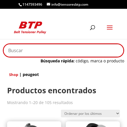
1147593496
info@tensoresbtp.com
PEUGEOT
Búsqueda rápida:
código, marca o producto
| peugeot
Shop
Productos encontrados
Ordenado
Mostrando 1–20 de 105 resultados
por
los
últimos