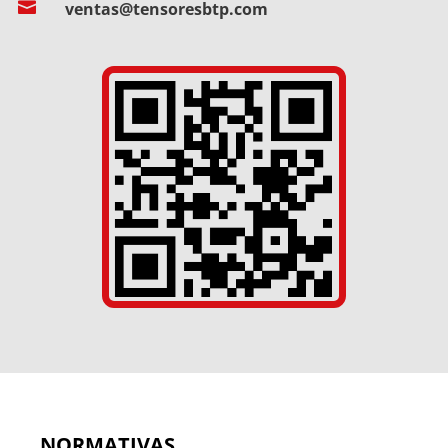

ventas@tensoresbtp.com
NORMATIVAS