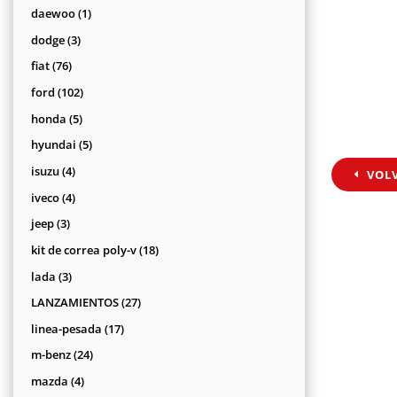
productos
1
daewoo
1
producto
3
dodge
3
productos
76
fiat
76
productos
102
ford
102
productos
5
honda
5
productos
5
hyundai
5
productos
4
isuzu
4
VOL
productos
4
iveco
4
productos
3
jeep
3
productos
18
kit de correa poly-v
18
productos
3
lada
3
productos
27
LANZAMIENTOS
27
productos
17
linea-pesada
17
productos
24
m-benz
24
productos
4
mazda
4