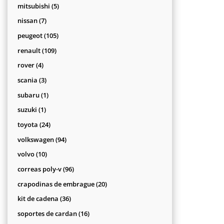
productos
5
mitsubishi
5
productos
7
nissan
7
productos
105
peugeot
105
productos
109
renault
109
productos
4
rover
4
productos
3
scania
3
productos
1
subaru
1
producto
1
suzuki
1
producto
24
toyota
24
productos
94
volkswagen
94
productos
10
volvo
10
productos
96
correas poly-v
96
productos
20
crapodinas de embrague
20
productos
36
kit de cadena
36
productos
16
soportes de cardan
16