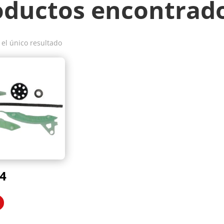
oductos encontrad
el único resultado
4