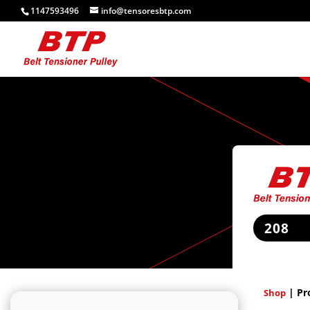
1147593496
info@tensoresbtp.com
208
| Pr
Shop