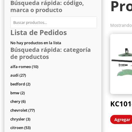
Pr
Búsqueda rápida: código,
marca o producto
Mostrando 
Lista de Pedidos
No hay productos en la lista
Búsqueda rápida: categoría
de productos
10
alfa-romeo
10
productos
27
audi
27
productos
2
bedford
2
productos
2
bmw
2
productos
6
KC101
chery
6
productos
77
chevrolet
77
productos
3
chrysler
3
Agregar
productos
53
citroen
53