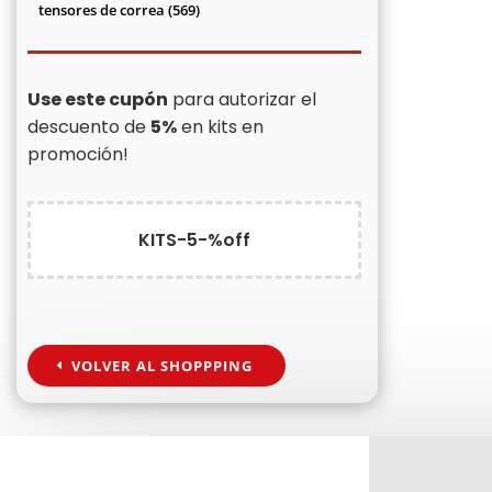
productos
569
tensores de correa
569
productos
Use este cupón
para autorizar el
descuento de
5%
en kits en
promoción!
KITS-5-%off
VOLVER AL SHOPPPING