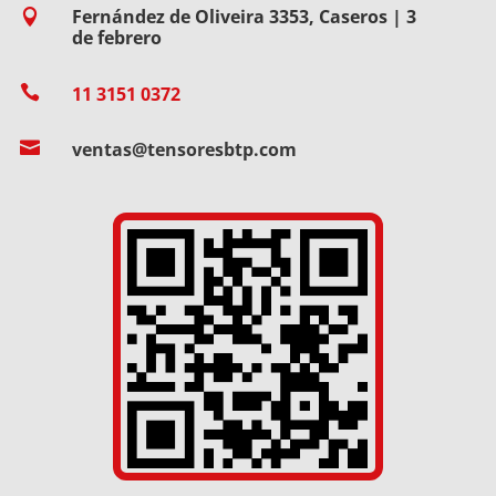
Fernández de Oliveira 3353, Caseros | 3

de febrero

11 3151 0372

ventas@tensoresbtp.com