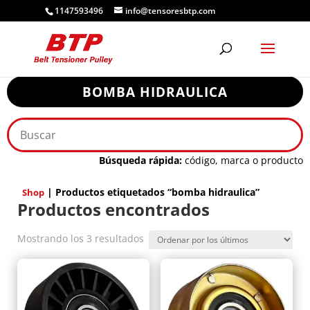
1147593496
info@tensoresbtp.com
BOMBA HIDRAULICA
Búsqueda rápida:
código, marca o producto
| Productos etiquetados “bomba hidraulica”
Shop
Productos encontrados
Ordenado
Mostrando los 3 resultados
por
los
últimos