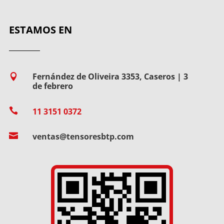
ESTAMOS EN
Fernández de Oliveira 3353, Caseros | 3

de febrero

11 3151 0372

ventas@tensoresbtp.com