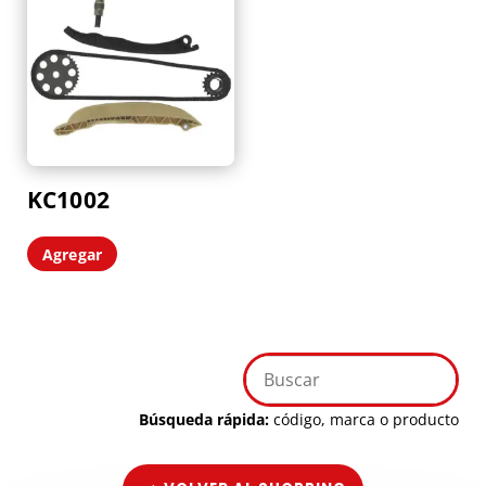
KC1002
Agregar
Búsqueda rápida:
código, marca o producto