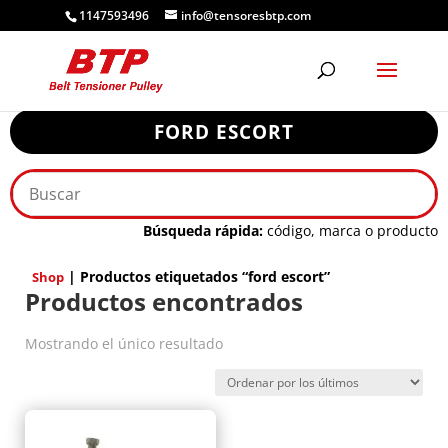
1147593496
info@tensoresbtp.com
FORD ESCORT
Búsqueda rápida:
código, marca o producto
| Productos etiquetados “ford escort”
Shop
Productos encontrados
Mostrando el único resultado