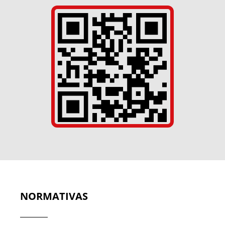
NORMATIVAS