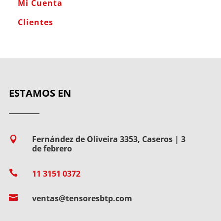
Mi Cuenta
Clientes
ESTAMOS EN
Fernández de Oliveira 3353, Caseros | 3

de febrero

11 3151 0372

ventas@tensoresbtp.com