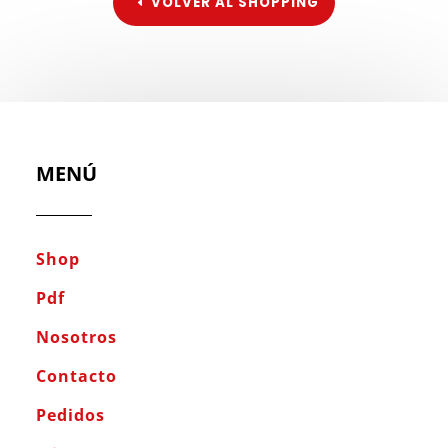
VOLVER AL SHOPPING
MENÚ
Shop
Pdf
Nosotros
Contacto
Pedidos