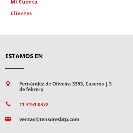
Mi Cuenta
Clientes
ESTAMOS EN
Fernández de Oliveira 3353, Caseros | 3

de febrero

11 3151 0372

ventas@tensoresbtp.com