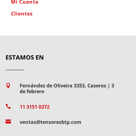
Mi Cuenta
Clientes
ESTAMOS EN
Fernández de Oliveira 3353, Caseros | 3

de febrero

11 3151 0372

ventas@tensoresbtp.com