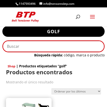
1147593496
info@tensoresbtp.com
GOLF
Búsqueda rápida:
código, marca o producto
| Productos etiquetados “golf”
Shop
Productos encontrados
Mostrando el único resultado