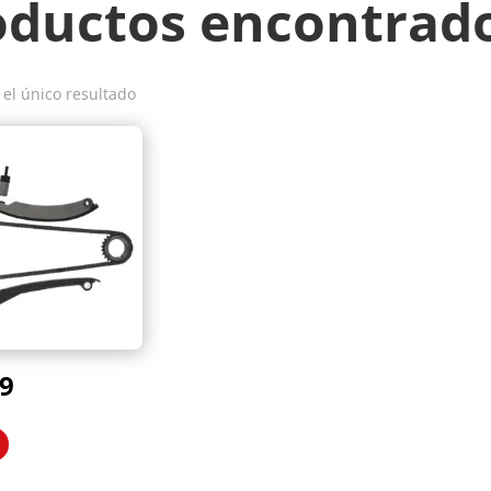
oductos encontrad
el único resultado
9