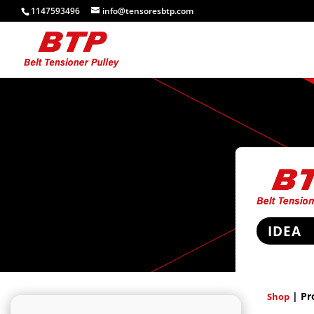
1147593496
info@tensoresbtp.com
IDEA
| Pr
Shop