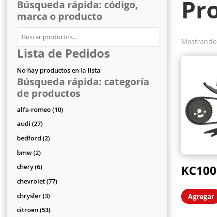
Pr
Búsqueda rápida: código,
marca o producto
Mostrando 
Lista de Pedidos
No hay productos en la lista
Búsqueda rápida: categoría
de productos
10
alfa-romeo
10
productos
27
audi
27
productos
2
bedford
2
productos
2
bmw
2
productos
6
KC100
chery
6
productos
77
chevrolet
77
productos
3
chrysler
3
Agregar
productos
53
citroen
53