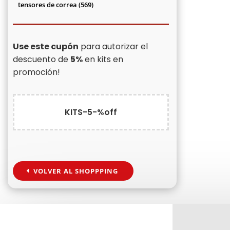
productos
569
tensores de correa
569
productos
Use este cupón
para autorizar el
descuento de
5%
en kits en
promoción!
KITS-5-%off
VOLVER AL SHOPPPING