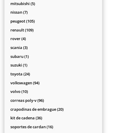
productos
5
mitsubishi
5
productos
7
nissan
7
productos
105
peugeot
105
productos
109
renault
109
productos
4
rover
4
productos
3
scania
3
productos
1
subaru
1
producto
1
suzuki
1
producto
24
toyota
24
productos
94
volkswagen
94
productos
10
volvo
10
productos
96
correas poly-v
96
productos
20
crapodinas de embrague
20
productos
36
kit de cadena
36
productos
16
soportes de cardan
16