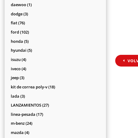
productos
1
daewoo
1
producto
3
dodge
3
productos
76
fiat
76
productos
102
ford
102
productos
5
honda
5
productos
5
hyundai
5
productos
4
isuzu
4
VOL
productos
4
iveco
4
productos
3
jeep
3
productos
18
kit de correa poly-v
18
productos
3
lada
3
productos
27
LANZAMIENTOS
27
productos
17
linea-pesada
17
productos
24
m-benz
24
productos
4
mazda
4