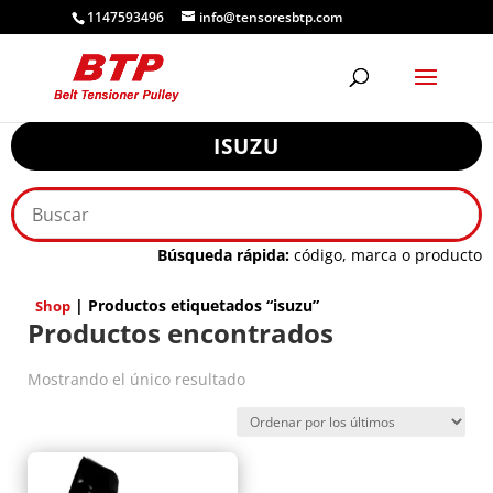
1147593496
info@tensoresbtp.com
ISUZU
Búsqueda rápida:
código, marca o producto
| Productos etiquetados “isuzu”
Shop
Productos encontrados
Mostrando el único resultado