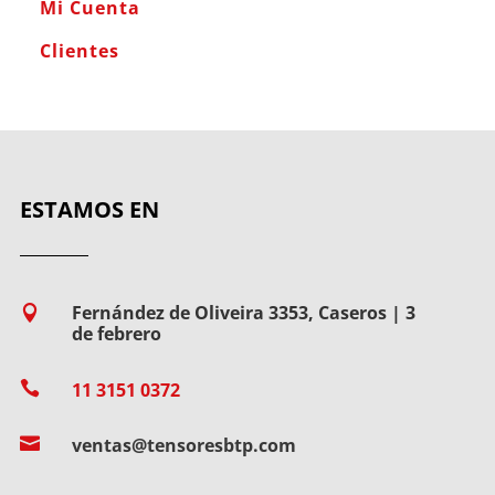
Mi Cuenta
Clientes
ESTAMOS EN
Fernández de Oliveira 3353, Caseros | 3

de febrero

11 3151 0372

ventas@tensoresbtp.com