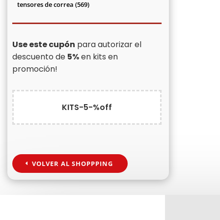
productos
569
tensores de correa
569
productos
Use este cupón
para autorizar el
descuento de
5%
en kits en
promoción!
KITS-5-%off
VOLVER AL SHOPPPING