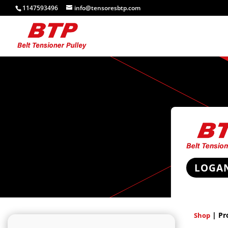
1147593496
info@tensoresbtp.com
LOGA
| Pr
Shop