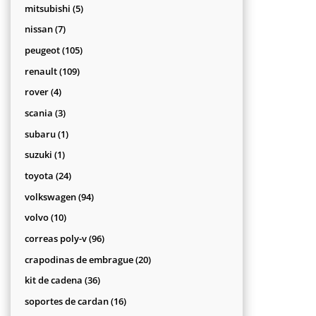
productos
5
mitsubishi
5
productos
7
nissan
7
productos
105
peugeot
105
productos
109
renault
109
productos
4
rover
4
productos
3
scania
3
productos
1
subaru
1
producto
1
suzuki
1
producto
24
toyota
24
productos
94
volkswagen
94
productos
10
volvo
10
productos
96
correas poly-v
96
productos
20
crapodinas de embrague
20
productos
36
kit de cadena
36
productos
16
soportes de cardan
16