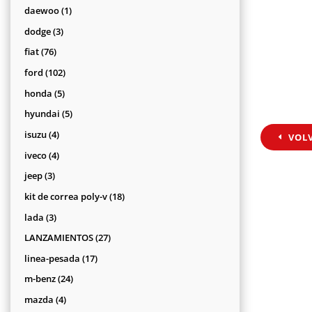
productos
1
daewoo
1
producto
3
dodge
3
productos
76
fiat
76
productos
102
ford
102
productos
5
honda
5
productos
5
hyundai
5
productos
4
isuzu
4
VOL
productos
4
iveco
4
productos
3
jeep
3
productos
18
kit de correa poly-v
18
productos
3
lada
3
productos
27
LANZAMIENTOS
27
productos
17
linea-pesada
17
productos
24
m-benz
24
productos
4
mazda
4