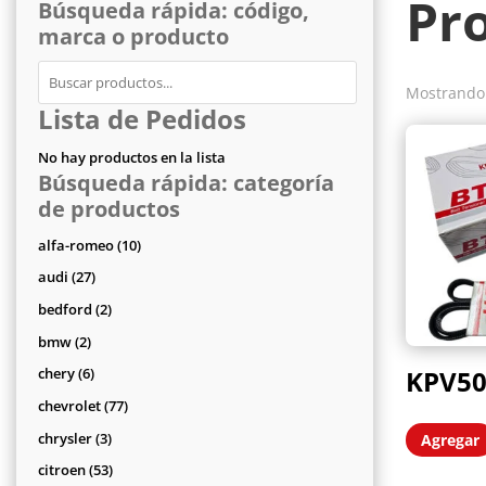
Pr
Búsqueda rápida: código,
marca o producto
Mostrando 
Lista de Pedidos
No hay productos en la lista
Búsqueda rápida: categoría
de productos
10
alfa-romeo
10
productos
27
audi
27
productos
2
bedford
2
productos
2
bmw
2
productos
6
KPV5
chery
6
productos
77
chevrolet
77
productos
3
chrysler
3
Agregar
productos
53
citroen
53