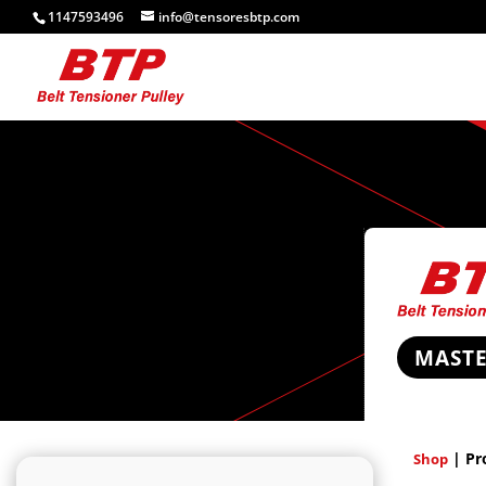
1147593496
info@tensoresbtp.com
MAST
| Pr
Shop