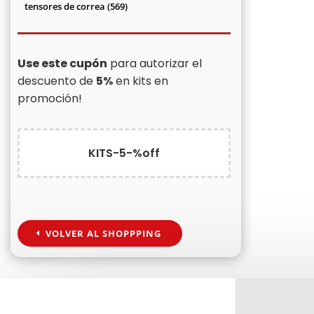
productos
569
tensores de correa
569
productos
Use este cupón
para autorizar el
descuento de
5%
en kits en
promoción!
KITS-5-%off
VOLVER AL SHOPPPING