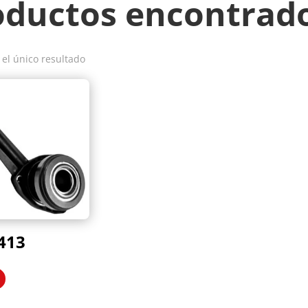
oductos encontrad
el único resultado
413