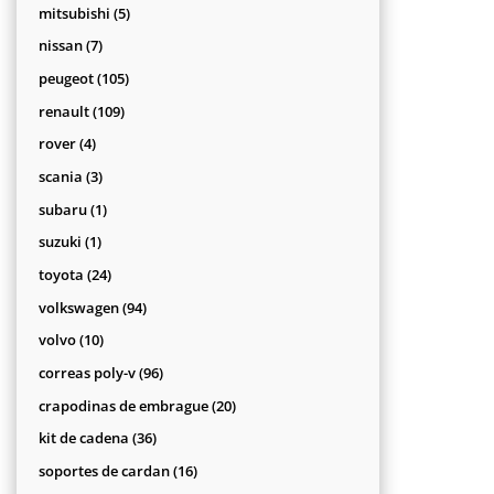
productos
5
mitsubishi
5
productos
7
nissan
7
productos
105
peugeot
105
productos
109
renault
109
productos
4
rover
4
productos
3
scania
3
productos
1
subaru
1
producto
1
suzuki
1
producto
24
toyota
24
productos
94
volkswagen
94
productos
10
volvo
10
productos
96
correas poly-v
96
productos
20
crapodinas de embrague
20
productos
36
kit de cadena
36
productos
16
soportes de cardan
16