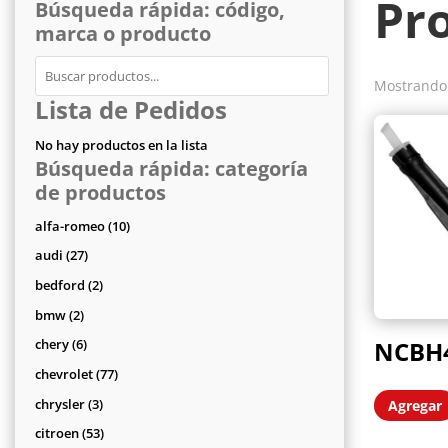
Pr
Búsqueda rápida: código,
marca o producto
Mostrando 
Lista de Pedidos
No hay productos en la lista
Búsqueda rápida: categoría
de productos
10
alfa-romeo
10
productos
27
audi
27
productos
2
bedford
2
productos
2
bmw
2
productos
6
NCBH
chery
6
productos
77
chevrolet
77
productos
3
chrysler
3
Agregar
productos
53
citroen
53