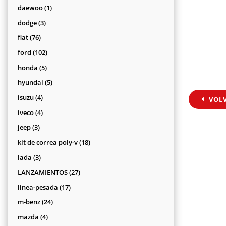
productos
1
daewoo
1
producto
3
dodge
3
productos
76
fiat
76
productos
102
ford
102
productos
5
honda
5
productos
5
hyundai
5
productos
4
isuzu
4
VOL
productos
4
iveco
4
productos
3
jeep
3
productos
18
kit de correa poly-v
18
productos
3
lada
3
productos
27
LANZAMIENTOS
27
productos
17
linea-pesada
17
productos
24
m-benz
24
productos
4
mazda
4