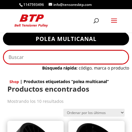
1147593496
info@tensoresbtp.com
POLEA MULTICANAL
Búsqueda rápida:
código, marca o producto
| Productos etiquetados “polea multicanal”
Shop
Productos encontrados
Ordenado
Mostrando los 10 resultados
por
los
últimos