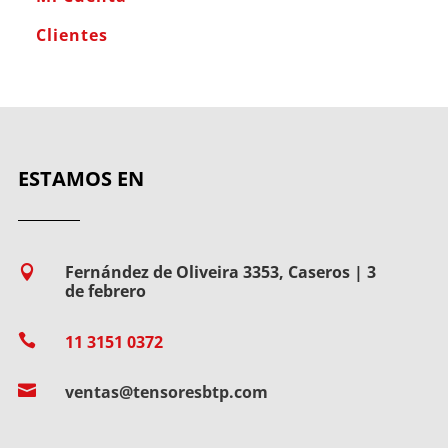
Clientes
ESTAMOS EN
Fernández de Oliveira 3353, Caseros | 3

de febrero

11 3151 0372

ventas@tensoresbtp.com