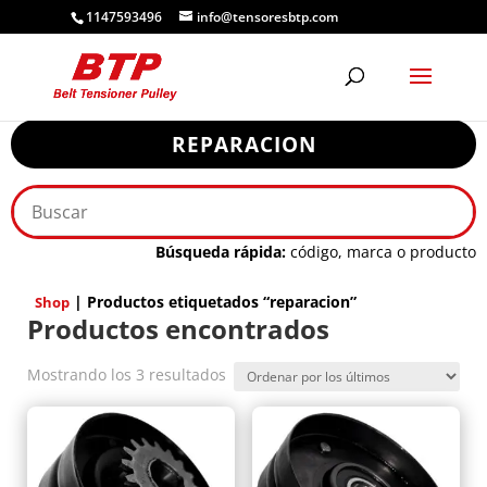
1147593496
info@tensoresbtp.com
REPARACION
Búsqueda rápida:
código, marca o producto
| Productos etiquetados “reparacion”
Shop
Productos encontrados
Ordenado
Mostrando los 3 resultados
por
los
últimos