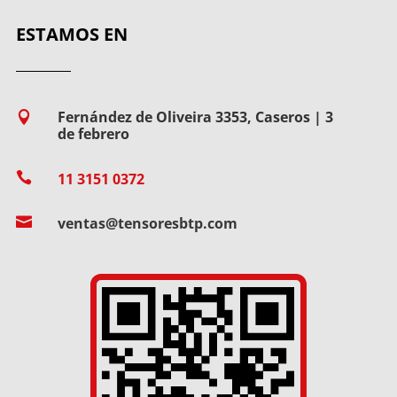
ESTAMOS EN
Fernández de Oliveira 3353, Caseros | 3

de febrero

11 3151 0372

ventas@tensoresbtp.com