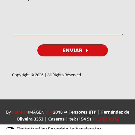
ENVIAR
Copyright © 2026 | All Rights Reserved
By
FEIMUS
IMAGEN
©®
2018 ⇒ Tensores BTP | Fernández de
Oliveira 3353 | Caseros | tel: (+54 9)
11 3151 0372
Optimized by Seraphinite Accelerator
Turns on site high speed to be attractive for people and search engines.