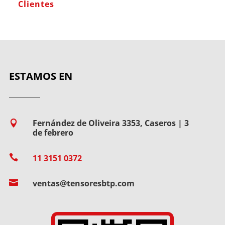
Clientes
ESTAMOS EN
Fernández de Oliveira 3353, Caseros | 3

de febrero

11 3151 0372

ventas@tensoresbtp.com