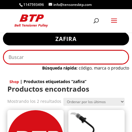
1147593496
info@tensoresbtp.com
ZAFIRA
Búsqueda rápida:
código, marca o producto
| Productos etiquetados “zafira”
Shop
Productos encontrados
Ordenado
Mostrando los 2 resultados
por
los
últimos