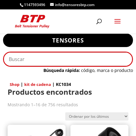
1147593496
info@tensoresbtp.com
TENSORES
Búsqueda rápida:
código, marca o producto
|
| KC1034
Shop
kit de cadena
Productos encontrados
Ordenado
Mostrando 1–16 de 756 resultados
por
los
últimos