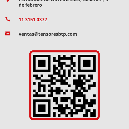
de febrero

11 3151 0372

ventas@tensoresbtp.com