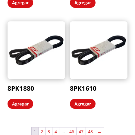
Agregar
Agregar
8PK1880
8PK1610
Agregar
Agregar
1
2
3
4
…
46
47
48
→