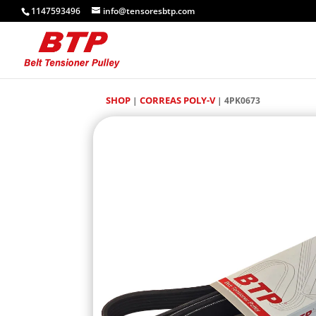
1147593496
info@tensoresbtp.com
SHOP
CORREAS POLY-V
|
| 4PK0673