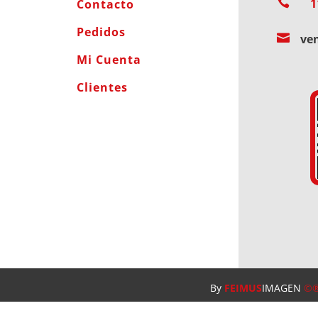

1
Contacto
Pedidos

ve
Mi Cuenta
Clientes
By
FEIMUS
IMAGEN
©