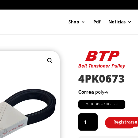
Shop
Pdf
Noticias
4PK0673
Correa
poly-v
230 DISPONIBLES
4PK0673
cantidad
Registrarse
Agregar