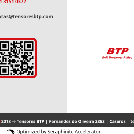
1 3151 0372
ntas@tensoresbtp.com
®
2018 ⇒ Tensores BTP | Fernández de Oliveira 3353 | Caseros | te
Optimized by Seraphinite Accelerator