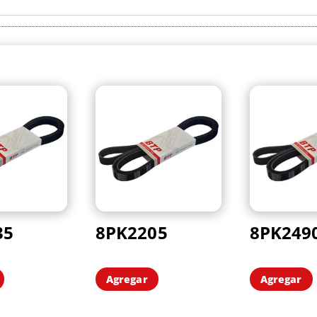
35
8PK2205
8PK249
Agregar
Agregar