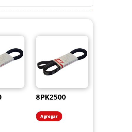
0
8PK2500
Agregar