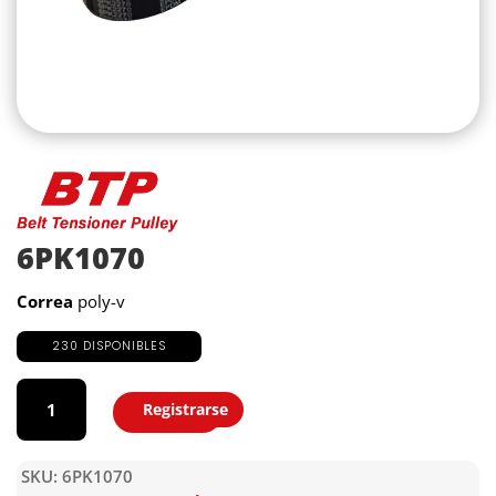
6PK1070
Correa
poly-v
230 DISPONIBLES
6PK1070
cantidad
Registrarse
Agregar
SKU:
6PK1070