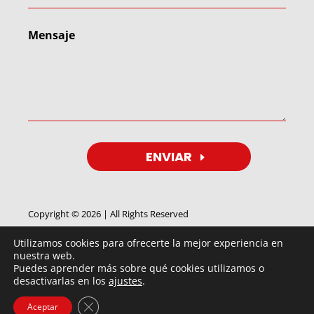
ENVIAR
Copyright © 2026 | All Rights Reserved
Utilizamos cookies para ofrecerte la mejor experiencia en
nuestra web.
Puedes aprender más sobre qué cookies utilizamos o
desactivarlas en los
ajustes
.
By
FEIMUS
IMAGEN
©®
2018 ⇒ Tensores BTP | Fernández de
Cerrar el banner de cookies RGPD
Aceptar