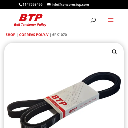
1147593496
info@tensoresbtp.com
SHOP
|
CORREAS POLY-V
| 6PK1070