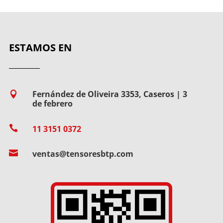
ESTAMOS EN
Fernández de Oliveira 3353, Caseros | 3

de febrero

11 3151 0372

ventas@tensoresbtp.com