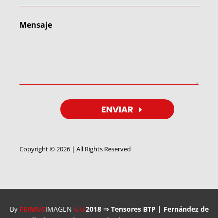
ENVIAR
Copyright © 2026 | All Rights Reserved
Utilizamos cookies para ofrecerte la mejor experiencia en
nuestra web.
Puedes aprender más sobre qué cookies utilizamos o
desactivarlas en los
ajustes
.
By
FEIMUS
IMAGEN
©®
2018 ⇒ Tensores BTP | Fernández de