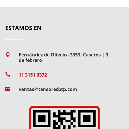
ESTAMOS EN
Fernández de Oliveira 3353, Caseros | 3

de febrero

11 3151 0372

ventas@tensoresbtp.com