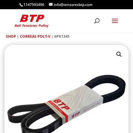
1147593496
info@tensoresbtp.com
SHOP
|
CORREAS POLY-V
| 6PK1345