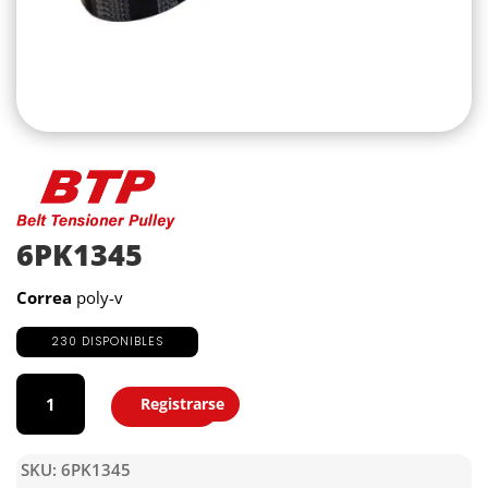
6PK1345
Correa
poly-v
230 DISPONIBLES
6PK1345
cantidad
Registrarse
Agregar
SKU:
6PK1345