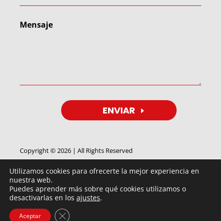
ENVIAR
Copyright © 2026 | All Rights Reserved
Utilizamos cookies para ofrecerte la mejor experiencia en
nuestra web.
Puedes aprender más sobre qué cookies utilizamos o
desactivarlas en los
ajustes
.
By
FEIMUS
IMAGEN
©®
2018 ⇒ Tensores BTP | Fernández de
Cerrar el banner de cookies RGPD
Aceptar