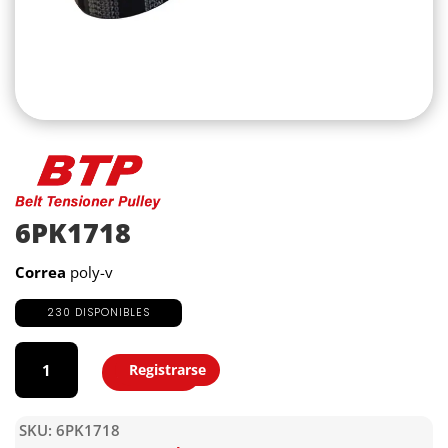
6PK1718
Correa
poly-v
230 DISPONIBLES
6PK1718
cantidad
Registrarse
Agregar
SKU:
6PK1718