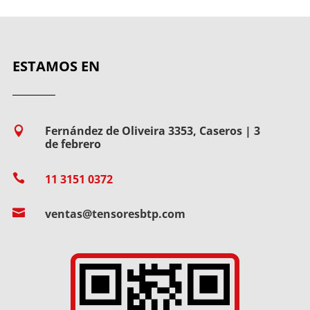
ESTAMOS EN
Fernández de Oliveira 3353, Caseros | 3

de febrero

11 3151 0372

ventas@tensoresbtp.com