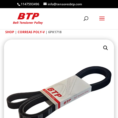
1147593496
info@tensoresbtp.com
SHOP
|
CORREAS POLY-V
| 6PK1718