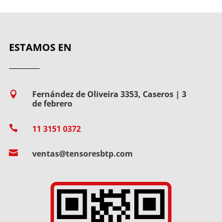
ESTAMOS EN
Fernández de Oliveira 3353, Caseros | 3

de febrero

11 3151 0372

ventas@tensoresbtp.com