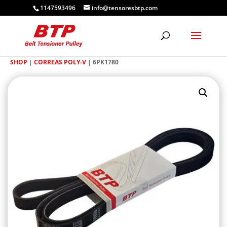
1147593496
info@tensoresbtp.com
SHOP
|
CORREAS POLY-V
| 6PK1780