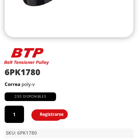
6PK1780
Correa
poly-v
230 DISPONIBLES
6PK1780
cantidad
Registrarse
Agregar
SKU:
6PK1780