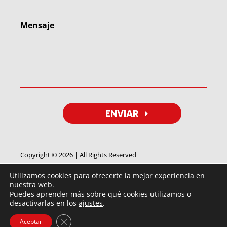
ENVIAR
Copyright © 2026 | All Rights Reserved
Utilizamos cookies para ofrecerte la mejor experiencia en
nuestra web.
Puedes aprender más sobre qué cookies utilizamos o
desactivarlas en los
ajustes
.
By
FEIMUS
IMAGEN
©®
2018 ⇒ Tensores BTP | Fernández de
Cerrar el banner de cookies RGPD
Aceptar