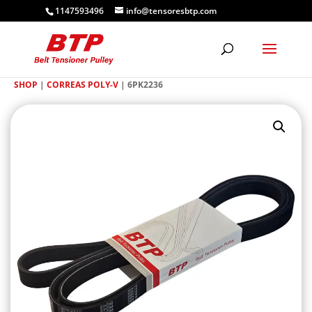
1147593496
info@tensoresbtp.com
SHOP
|
CORREAS POLY-V
| 6PK2236