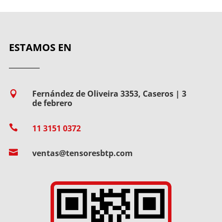
ESTAMOS EN
Fernández de Oliveira 3353, Caseros | 3

de febrero

11 3151 0372

ventas@tensoresbtp.com