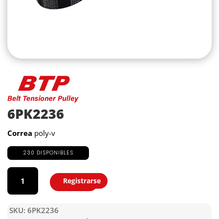
6PK2236
Correa
poly-v
230 DISPONIBLES
6PK2236
cantidad
Registrarse
Agregar
SKU:
6PK2236