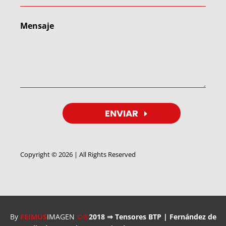
ENVIAR
Copyright © 2026 | All Rights Reserved
Utilizamos cookies para ofrecerte la mejor experiencia en
nuestra web.
Puedes aprender más sobre qué cookies utilizamos o
desactivarlas en los
ajustes
.
By
FEIMUS
IMAGEN
©®
2018 ⇒ Tensores BTP | Fernández de