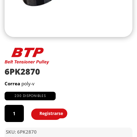
6PK2870
Correa
poly-v
230 DISPONIBLES
6PK2870
cantidad
Registrarse
Agregar
SKU:
6PK2870