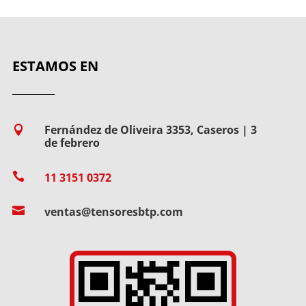
ESTAMOS EN
Fernández de Oliveira 3353, Caseros | 3

de febrero

11 3151 0372

ventas@tensoresbtp.com