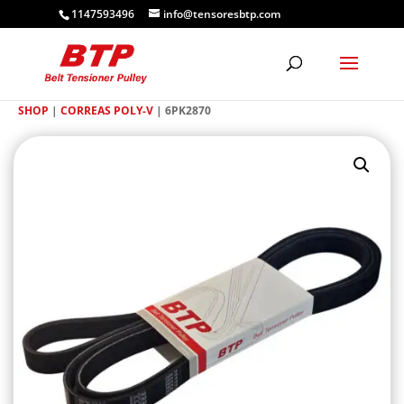
1147593496
info@tensoresbtp.com
SHOP
|
CORREAS POLY-V
| 6PK2870