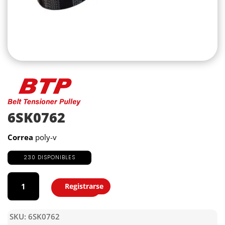
6SK0762
Correa
poly-v
230 DISPONIBLES
6SK0762
cantidad
Registrarse
Agregar
SKU:
6SK0762