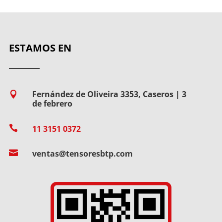
ESTAMOS EN
Fernández de Oliveira 3353, Caseros | 3

de febrero

11 3151 0372

ventas@tensoresbtp.com