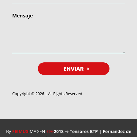
ENVIAR
Copyright © 2026 | All Rights Reserved
Utilizamos cookies para ofrecerte la mejor experiencia en
nuestra web.
Puedes aprender más sobre qué cookies utilizamos o
desactivarlas en los
ajustes
.
By
FEIMUS
IMAGEN
©®
2018 ⇒ Tensores BTP | Fernández de