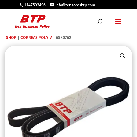
1147593496
info@tensoresbtp.com
SHOP
|
CORREAS POLY-V
| 6SK0762