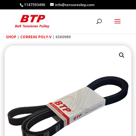
1147593496
info@tensoresbtp.com
SHOP
|
CORREAS POLY-V
| 6SK0989