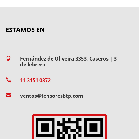
ESTAMOS EN
Fernández de Oliveira 3353, Caseros | 3

de febrero

11 3151 0372

ventas@tensoresbtp.com