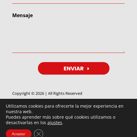
ENVIAR
Copyright © 2026 | All Rights Reserved
Utilizamos cookies para ofrecerte la mejor experiencia en
nuestra web.
Puedes aprender más sobre qué cookies utilizamos o
desactivarlas en los
ajustes
.
By
FEIMUS
IMAGEN
©®
2018 ⇒ Tensores BTP | Fernández de
Cerrar el banner de cookies RGPD
Aceptar