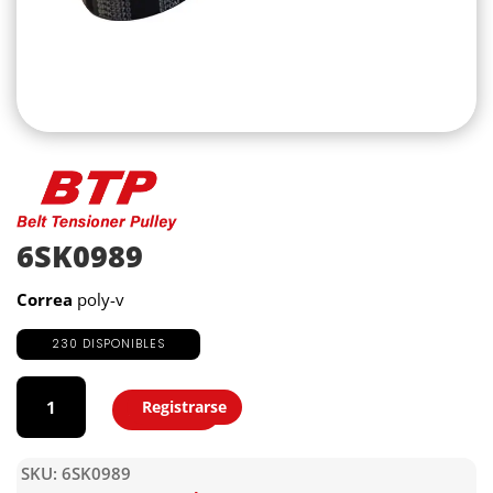
6SK0989
Correa
poly-v
230 DISPONIBLES
6SK0989
cantidad
Registrarse
Agregar
SKU:
6SK0989