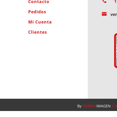

1
Contacto
Pedidos

ve
Mi Cuenta
Clientes
By
FEIMUS
IMAGEN
©