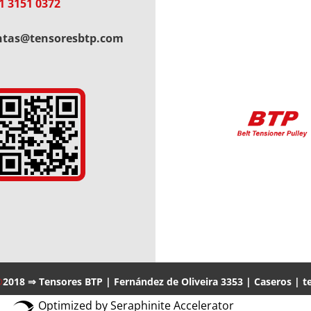
1 3151 0372
ntas@tensoresbtp.com
®
2018 ⇒ Tensores BTP | Fernández de Oliveira 3353 | Caseros | te
Optimized by Seraphinite Accelerator