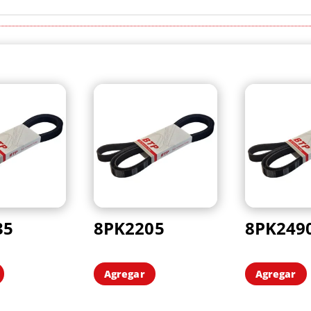
35
8PK2205
8PK249
Agregar
Agregar