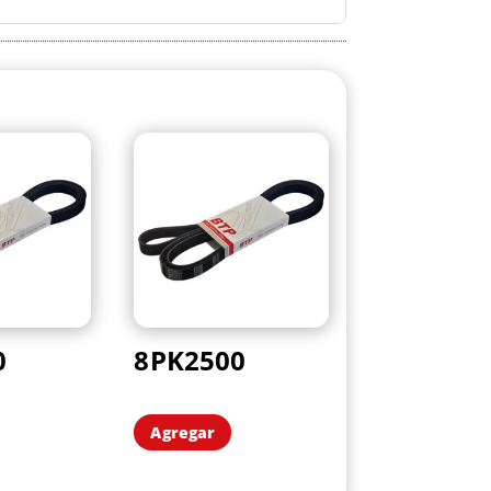
0
8PK2500
Agregar