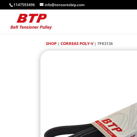
1147593496
info@tensoresbtp.com
SHOP
CORREAS POLY-V
|
| 7PK3136