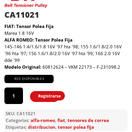
CA11021
FIAT: Tensor Polea Fija
Marea 1.8 16V
ALFA ROMEO: Tensor Polea Fija
145-146 1.4/1.6/1.8 16V ´97 hta ´98; 155 1.6/1.8/2.0 16V
´96 hta ´97; 156 1.6/1.8/2.0 16V ´97 hta ´99; 166 2.0 16V
dde ´99
Modelo Original:
60812624 – VKM 22173 – F-231098.2
400 DISPONIBLES
CA11021
cantidad
Registrarse
Agregar
SKU:
CA11021
Categorías:
alfa-romeo
,
fiat
,
tensores de correa
Etiquetas:
distribucion
,
tensor polea fija