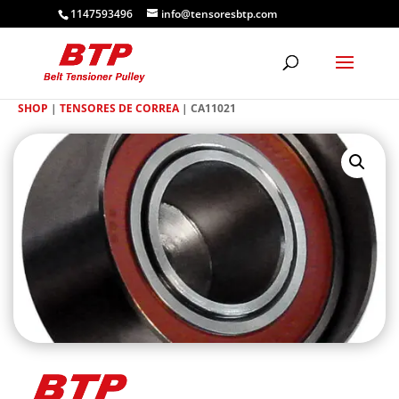
1147593496
info@tensoresbtp.com
SHOP
|
TENSORES DE CORREA
| CA11021