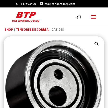
1147593496
info@tensoresbtp.com
SHOP
|
TENSORES DE CORREA
| CA11048