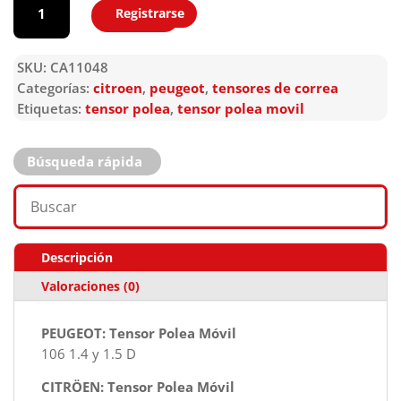
Registrarse
Agregar
SKU:
CA11048
Categorías:
citroen
,
peugeot
,
tensores de correa
Etiquetas:
tensor polea
,
tensor polea movil
Búsqueda rápida
Descripción
Valoraciones (0)
PEUGEOT: Tensor Polea Móvil
106 1.4 y 1.5 D
CITRÖEN: Tensor Polea Móvil