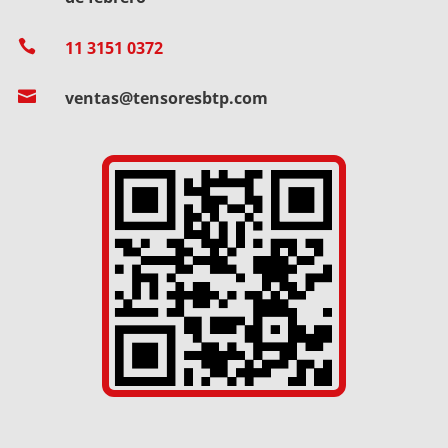

11 3151 0372

ventas@tensoresbtp.com