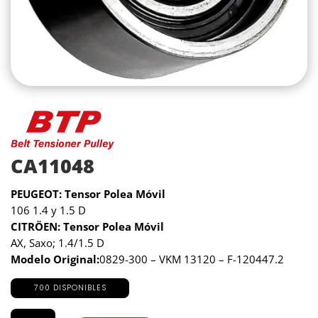
CA11048
PEUGEOT: Tensor Polea Móvil
106 1.4 y 1.5 D
CITRÖEN: Tensor Polea Móvil
AX, Saxo; 1.4/1.5 D
Modelo Original:
0829-300 – VKM 13120 – F-120447.2
700 DISPONIBLES
CA11048
cantidad