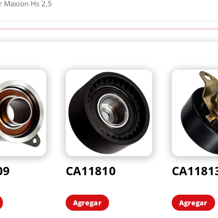
or Maxion Hs 2,5
09
CA11810
CA1181
Agregar
Agregar