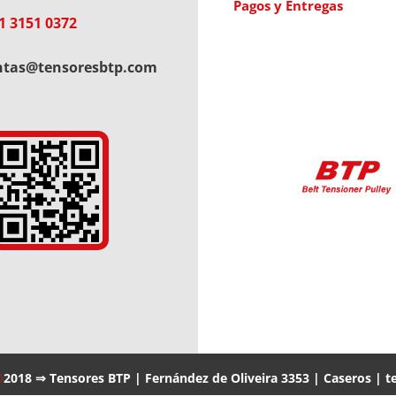
Pagos y Entregas
1 3151 0372
ntas@tensoresbtp.com
®
2018 ⇒ Tensores BTP | Fernández de Oliveira 3353 | Caseros | te