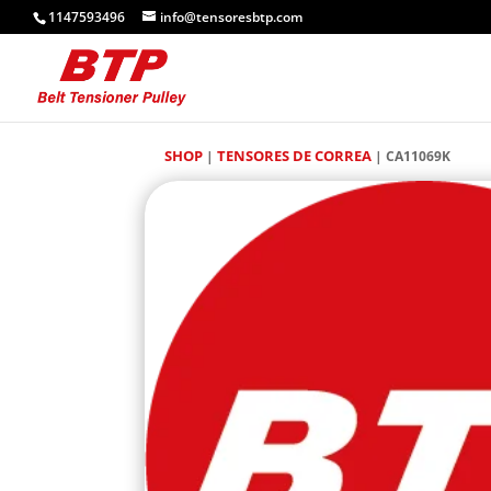
1147593496
info@tensoresbtp.com
SHOP
TENSORES DE CORREA
|
| CA11069K