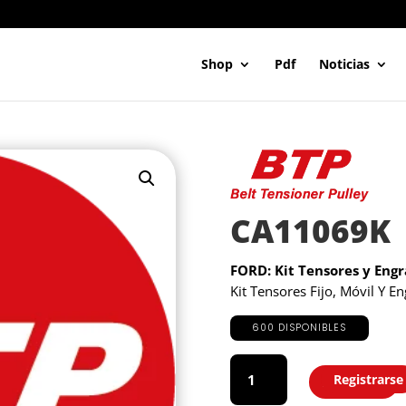
Shop
Pdf
Noticias
CA11069K
FORD: Kit Tensores y Eng
Kit Tensores Fijo, Móvil Y 
600 DISPONIBLES
CA11069K
cantidad
Registrarse
Agregar