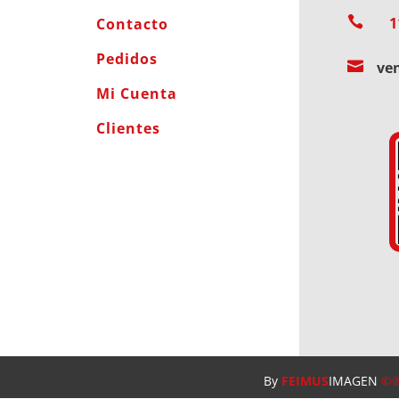

1
Contacto
Pedidos

ve
Mi Cuenta
Clientes
By
FEIMUS
IMAGEN
©