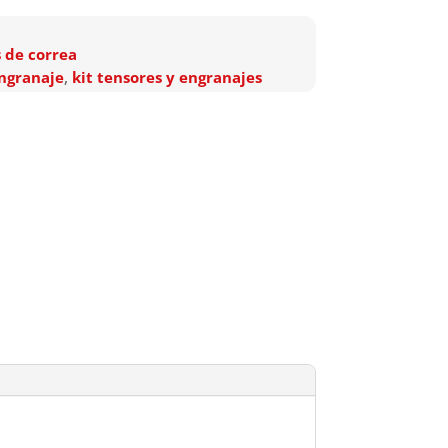
 de correa
ngranaje
,
kit tensores y engranajes