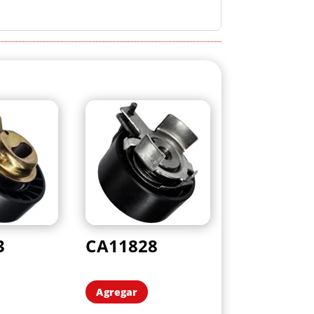
3
CA11828
Agregar