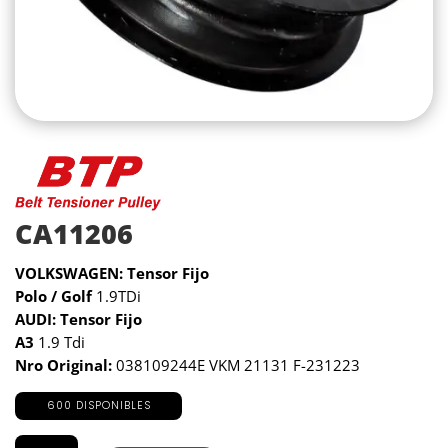
CA11206
VOLKSWAGEN: Tensor Fijo
Polo / Golf
1.9TDi
AUDI: Tensor Fijo
A3
1.9 Tdi
Nro Original:
038109244E VKM 21131 F-231223
600 DISPONIBLES
CA11206
cantidad