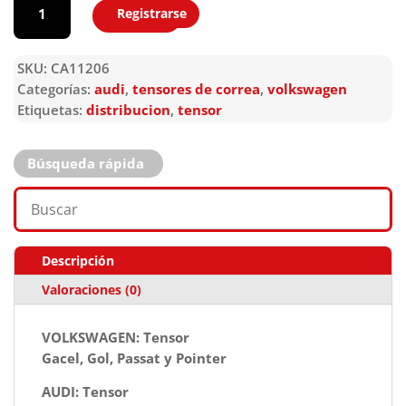
Registrarse
Agregar
SKU:
CA11206
Categorías:
audi
,
tensores de correa
,
volkswagen
Etiquetas:
distribucion
,
tensor
Búsqueda rápida
Descripción
Valoraciones (0)
VOLKSWAGEN: Tensor
Gacel, Gol, Passat y Pointer
AUDI: Tensor