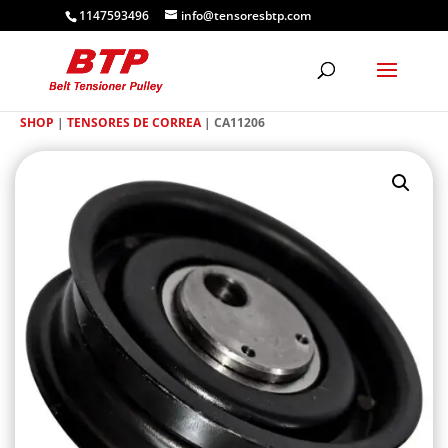
1147593496
info@tensoresbtp.com
SHOP
|
TENSORES DE CORREA
| CA11206