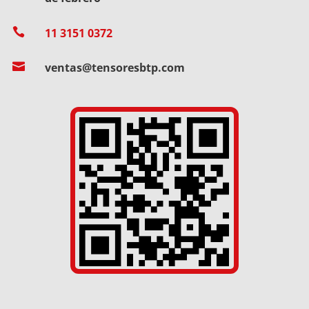

11 3151 0372

ventas@tensoresbtp.com