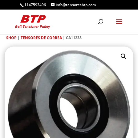
1147593496
info@tensoresbtp.com
SHOP
|
TENSORES DE CORREA
| CA11238