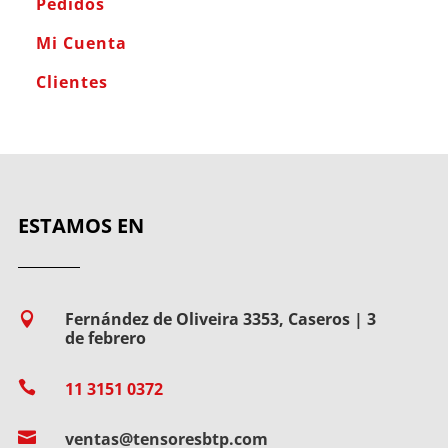
Pedidos
Mi Cuenta
Clientes
ESTAMOS EN
Fernández de Oliveira 3353, Caseros | 3

de febrero

11 3151 0372

ventas@tensoresbtp.com