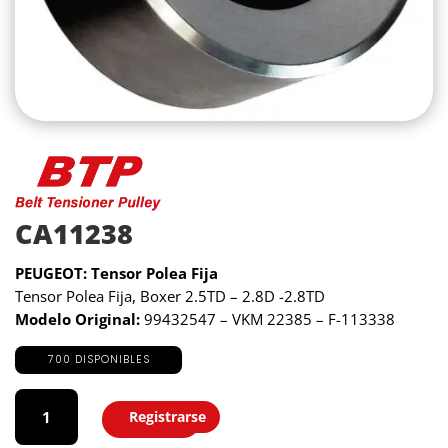
CA11238
PEUGEOT: Tensor Polea Fija
Tensor Polea Fija, Boxer 2.5TD – 2.8D -2.8TD
Modelo Original:
99432547 – VKM 22385 – F-113338
700 DISPONIBLES
CA11238
cantidad
Registrarse
Agregar