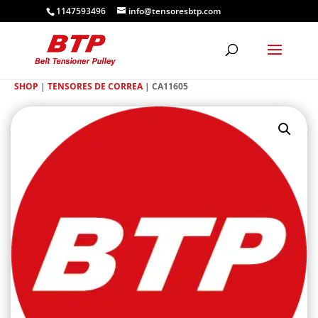
1147593496
info@tensoresbtp.com
SHOP
|
TENSORES DE CORREA
| CA11605