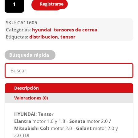
Registrarse
Agregar
SKU:
CA11605
Categorías:
hyundai
,
tensores de correa
Etiquetas:
distribucion
,
tensor
Búsqueda rápida
Descripción
Valoraciones (0)
HYUNDAI: Tensor
Elantra
motor 1.6 y 1.8 -
Sonata
motor 2.0
/
Mitsubishi Colt
motor 2.0 -
Galant
motor 2.0 y
2.0 TDI