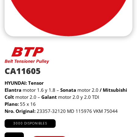
CA11605
HYUNDAI: Tensor
Elantra
motor 1.6 y 1.8 –
Sonata
motor 2.0
/ Mitsubishi
Colt
motor 2.0 –
Galant
motor 2.0 y 2.0 TDI
Plano:
55 x 16
Nro. Original:
23357-32120 MD 115976 VKM 75044
3000 DISPONIBLES
CA11605
cantidad