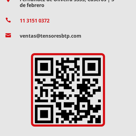
de febrero

11 3151 0372

ventas@tensoresbtp.com