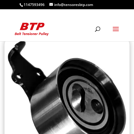
1147593496
info@tensoresbtp.com
SHOP
|
TENSORES DE CORREA
| CA11607