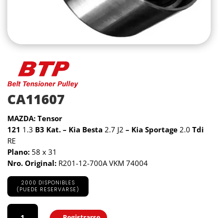
CA11607
MAZDA: Tensor
121
1.3
B3 Kat. – Kia Besta
2.7 J2
– Kia Sportage
2.0
Tdi
RE
Plano:
58 x 31
Nro. Original:
R201-12-700A VKM 74004
2000 DISPONIBLES
(PUEDE RESERVARSE)
CA11607
cantidad
Registrarse