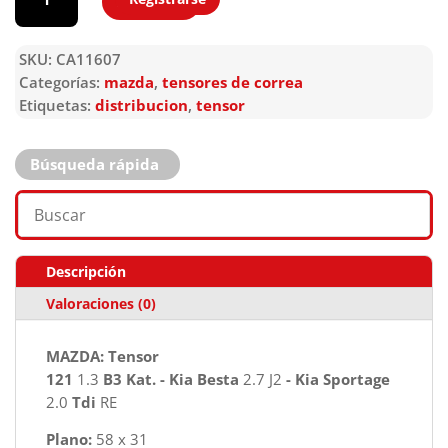
Agregar
SKU:
CA11607
Categorías:
mazda
,
tensores de correa
Etiquetas:
distribucion
,
tensor
Búsqueda rápida
Descripción
Valoraciones (0)
MAZDA: Tensor
121
1.3
B3 Kat. - Kia Besta
2.7 J2
- Kia Sportage
2.0
Tdi
RE
Plano:
58 x 31