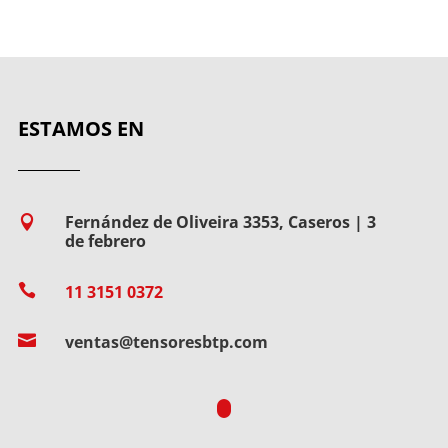
ESTAMOS EN
Fernández de Oliveira 3353, Caseros | 3

de febrero

11 3151 0372

ventas@tensoresbtp.com