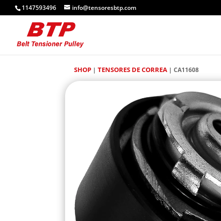
1147593496
info@tensoresbtp.com
SHOP
TENSORES DE CORREA
|
| CA11608