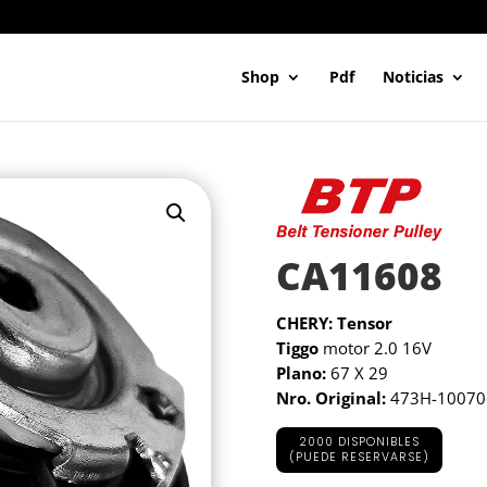
Shop
Pdf
Noticias
CA11608
CHERY: Tensor
Tiggo
motor 2.0 16V
Plano:
67 X 29
Nro. Original:
473H-10070
2000 DISPONIBLES
(PUEDE RESERVARSE)