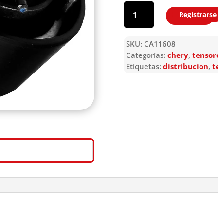
CA11608
cantidad
Registrarse
Agregar
SKU:
CA11608
Categorías:
chery
,
tensor
Etiquetas:
distribucion
,
t