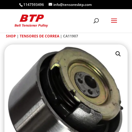
1147593496
info@tensoresbtp.com
SHOP
|
TENSORES DE CORREA
| CA11907