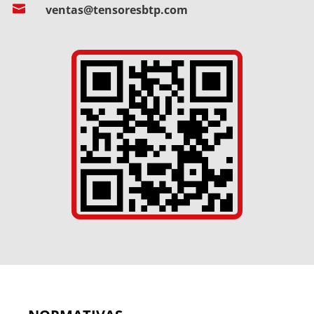

ventas@tensoresbtp.com