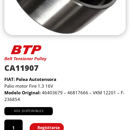
CA11907
FIAT: Polea Autotensora
Palio motor Fire 1.3 16V
Modelo Original:
46403679 – 46817666 – VKM 12201 – F-
236854
400 DISPONIBLES
CA11907
cantidad
Registrarse
Agregar