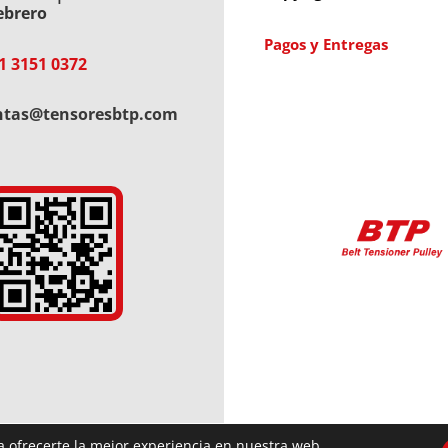
ebrero
Pagos y Entregas
1 3151 0372
ntas@tensoresbtp.com
a ofrecerte la mejor experiencia en nuestra web.