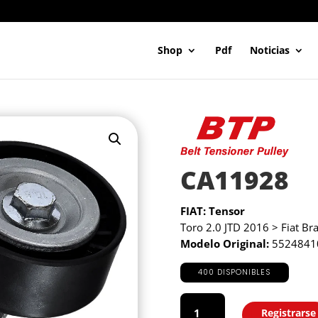
Shop
Pdf
Noticias
CA11928
FIAT: Tensor
Toro 2.0 JTD 2016 > Fiat Br
Modelo Original:
55248410
400 DISPONIBLES
CA11928
cantidad
Registrarse
Agregar