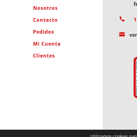
f
Nosotros

1
Contacto
Pedidos

ve
Mi Cuenta
Clientes
Utilizamos cookies par