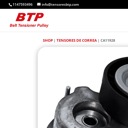
1147593496
info@tensoresbtp.com
SHOP
TENSORES DE CORREA
|
| CA11928