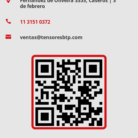
Fernández de Oliveira 3353, Caseros | 3

de febrero

11 3151 0372

ventas@tensoresbtp.com