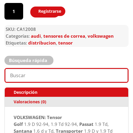
CA12008
cantidad
Registrarse
Agregar
SKU:
CA12008
Categorías:
audi
,
tensores de correa
,
volkswagen
Etiquetas:
distribucion
,
tensor
Búsqueda rápida
Descripción
Valoraciones (0)
VOLKSWAGEN: Tensor
Golf
1.9 D 92-94, 1.9 Td 92-94,
Passat
1.9 Td,
Santana
1.6 d y Td,
Transporter
1.9 D y 1.9 Td