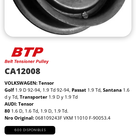
CA12008
VOLKSWAGEN: Tensor
Golf
1.9 D 92-94, 1.9 Td 92-94,
Passat
1.9 Td,
Santana
1.6
d y Td,
Transporter
1.9 D y 1.9 Td
AUDI: Tensor
80
1.6 D, 1.6 Td, 1.9 D, 1.9 Td.
Nro Original:
068109243F VKM 11010 F-90053.4
600 DISPONIBLES