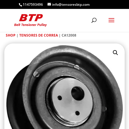
1147593496
info@tensoresbtp.com
SHOP
|
TENSORES DE CORREA
| CA12008