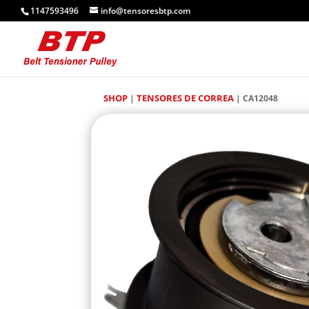
1147593496
info@tensoresbtp.com
SHOP
TENSORES DE CORREA
|
| CA12048