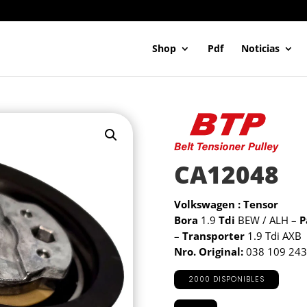
Shop
Pdf
Noticias
CA12048
Volkswagen : Tensor
Bora
1.9
Tdi
BEW / ALH –
P
–
Transporter
1.9 Tdi AXB
Nro. Original:
038 109 243
2000 DISPONIBLES
CA12048
cantidad