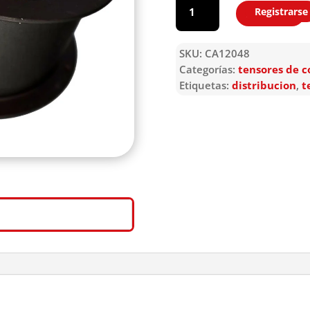
Registrarse
Agregar
SKU:
CA12048
Categorías:
tensores de c
Etiquetas:
distribucion
,
t