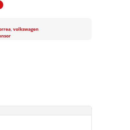
orrea
,
volkswagen
ensor