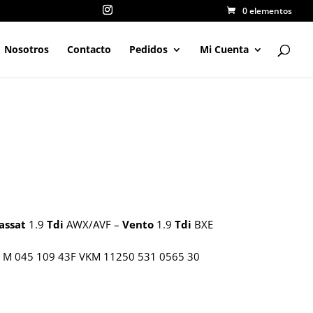
0 elementos
Nosotros
Contacto
Pedidos
Mi Cuenta
assat
1.9
Tdi
AWX/AVF –
Vento
1.9
Tdi
BXE
 M 045 109 43F VKM 11250 531 0565 30