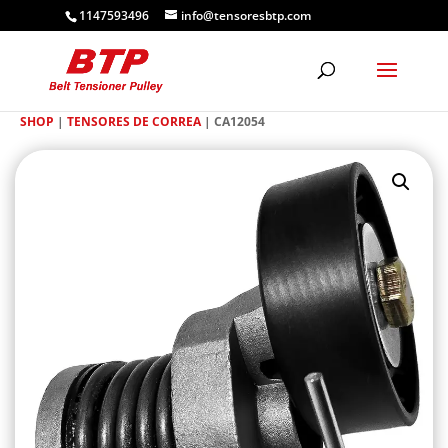
1147593496
info@tensoresbtp.com
SHOP
|
TENSORES DE CORREA
| CA12054