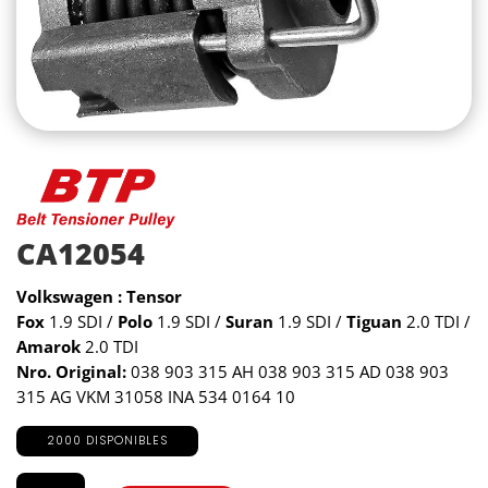
CA12054
Volkswagen : Tensor
Fox
1.9 SDI /
Polo
1.9 SDI /
Suran
1.9 SDI /
Tiguan
2.0 TDI /
Amarok
2.0 TDI
Nro. Original:
038 903 315 AH 038 903 315 AD 038 903
315 AG VKM 31058 INA 534 0164 10
2000 DISPONIBLES
CA12054
cantidad