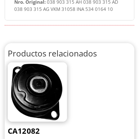
Nro. Original:
038 903 315 AH 038 903 315 AD
038 903 315 AG VKM 31058 INA 534 0164 10
Productos relacionados
CA12082