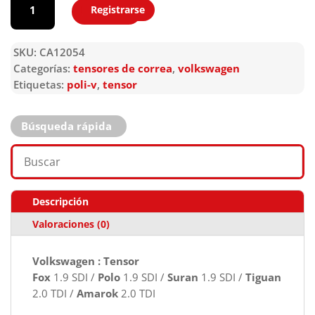
Registrarse
Agregar
SKU:
CA12054
Categorías:
tensores de correa
,
volkswagen
Etiquetas:
poli-v
,
tensor
Búsqueda rápida
Descripción
Valoraciones (0)
Volkswagen : Tensor
Fox
1.9 SDI /
Polo
1.9 SDI /
Suran
1.9 SDI /
Tiguan
2.0 TDI /
Amarok
2.0 TDI