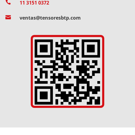

11 3151 0372

ventas@tensoresbtp.com