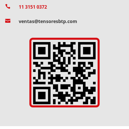

11 3151 0372

ventas@tensoresbtp.com