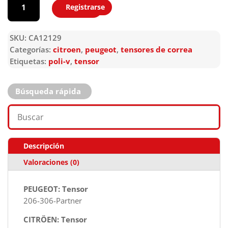
Registrarse
Agregar
SKU:
CA12129
Categorías:
citroen
,
peugeot
,
tensores de correa
Etiquetas:
poli-v
,
tensor
Búsqueda rápida
Descripción
Valoraciones (0)
PEUGEOT: Tensor
206-306-Partner
CITRÖEN: Tensor