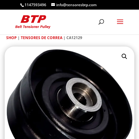
1147593496
info@tensoresbtp.com
SHOP
|
TENSORES DE CORREA
| CA12129