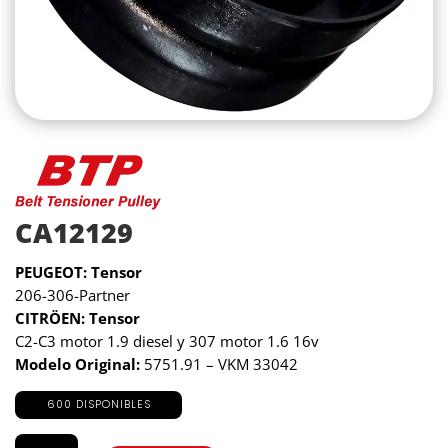
CA12129
PEUGEOT: Tensor
206-306-Partner
CITRÖEN: Tensor
C2-C3 motor 1.9 diesel y 307 motor 1.6 16v
Modelo Original:
5751.91 – VKM 33042
600 DISPONIBLES
CA12129
cantidad