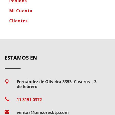
Pedidos
Mi Cuenta
Clientes
ESTAMOS EN
Fernández de Oliveira 3353, Caseros | 3

de febrero

11 3151 0372

ventas@tensoresbtp.com