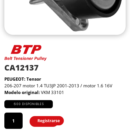
CA12137
PEUGEOT: Tensor
206-207 motor 1.4 TU3JP 2001-2013 / motor 1.6 16V
Modelo original:
VKM 33101
600 DISPONIBLES
CA12137
cantidad
Registrarse
Agregar