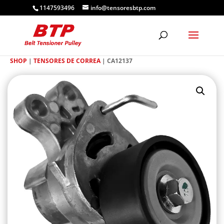
1147593496
info@tensoresbtp.com
SHOP
|
TENSORES DE CORREA
| CA12137