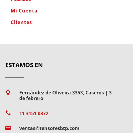
Mi Cuenta
Clientes
ESTAMOS EN
Fernández de Oliveira 3353, Caseros | 3

de febrero

11 3151 0372

ventas@tensoresbtp.com