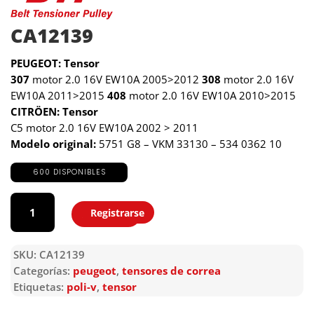
CA12139
PEUGEOT: Tensor
307
motor 2.0 16V EW10A 2005>2012
308
motor 2.0 16V
EW10A 2011>2015
408
motor 2.0 16V EW10A 2010>2015
CITRÖEN: Tensor
C5 motor 2.0 16V EW10A 2002 > 2011
Modelo original:
5751 G8 – VKM 33130 – 534 0362 10
600 DISPONIBLES
CA12139
cantidad
Registrarse
Agregar
SKU:
CA12139
Categorías:
peugeot
,
tensores de correa
Etiquetas:
poli-v
,
tensor