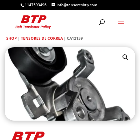
1147593496
info@tensoresbtp.com
SHOP
|
TENSORES DE CORREA
| CA12139